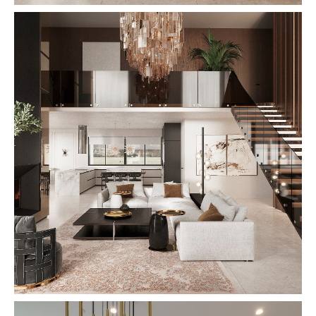
2
2023 154m
Lorem ipsum dolor sit
amet consectetur adipiscing