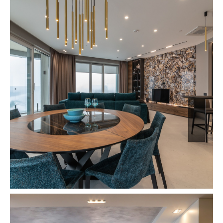
2
2023 154m
Lorem ipsum dolor sit
amet consectetur adipiscing
2
2023 154m