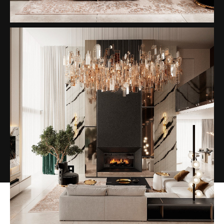
Warszawie
2
2023 154m
Lorem ipsum dolor sit
amet consectetur adipiscing