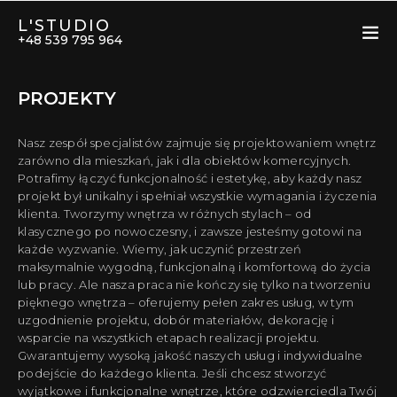
L'STUDIO
+48 539 795 964
PROJEKTY
Nasz zespół specjalistów zajmuje się projektowaniem wnętrz
zarówno dla mieszkań, jak i dla obiektów komercyjnych.
Potrafimy łączyć funkcjonalność i estetykę, aby każdy nasz
projekt był unikalny i spełniał wszystkie wymagania i życzenia
klienta. Tworzymy wnętrza w różnych stylach – od
klasycznego po nowoczesny, i zawsze jesteśmy gotowi na
każde wyzwanie. Wiemy, jak uczynić przestrzeń
maksymalnie wygodną, funkcjonalną i komfortową do życia
lub pracy. Ale nasza praca nie kończy się tylko na tworzeniu
pięknego wnętrza – oferujemy pełen zakres usług, w tym
uzgodnienie projektu, dobór materiałów, dekorację i
wsparcie na wszystkich etapach realizacji projektu.
Gwarantujemy wysoką jakość naszych usług i indywidualne
podejście do każdego klienta. Jeśli chcesz stworzyć
wyjątkowe i funkcjonalne wnętrze, które odzwierciedla Twój