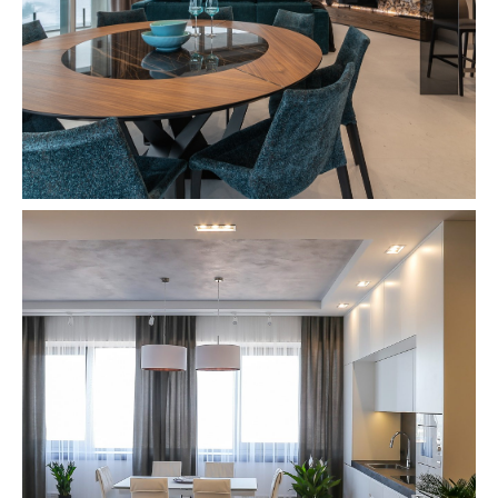
Lorem ipsum dolor sit
amet consectetur adipiscing
2
2023 154m