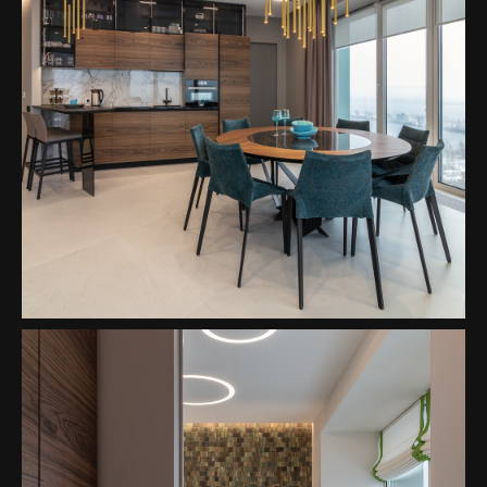
Panoramiczne trzypokojowe apartamenty
z widokiem na rzekę.
2
2023 154m