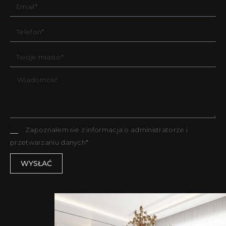
Zapoznałem sie z informacja o administratorze i
przetwarzaniu danych*
WYSŁAĆ