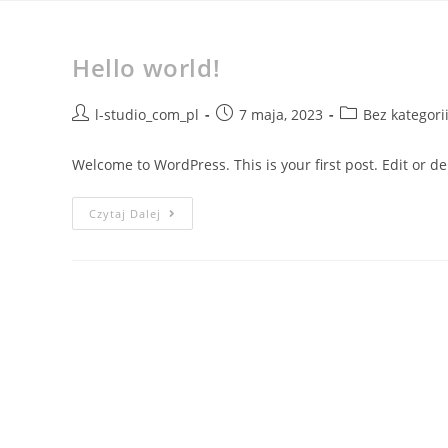
L'STUDIO
+48 539 795 964
Str
Hello world!
l-studio_com_pl
7 maja, 2023
Bez kategori
Welcome to WordPress. This is your first post. Edit or dele
Czytaj Dalej