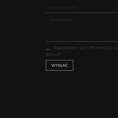
Zapoznałem sie z informacja o ad
danych*
WYSŁAĆ