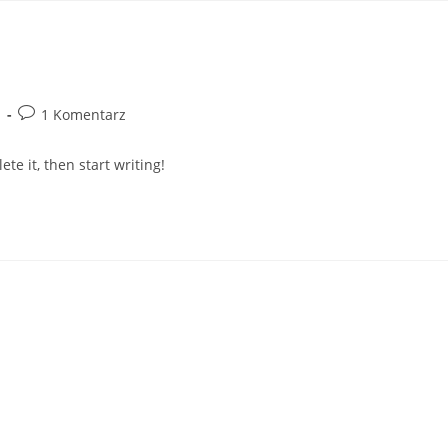
ona główna
Portfolio
Usługi
O nas
Kont
i
1 Komentarz
te it, then start writing!